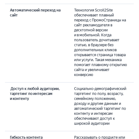
Автоматический переход на
Технология Scroll2Site
сайт
обеспечивает плавный
переход с ПромоСтраницы на
сайт рекламодателя в
десктопной версии
и в мобильной. Когда
пользователь дочитывает
статью, в браузере без
дополнительных кликов
открывается страница товара
или услуги. Такая механика
помогает плавному открытию
сайта и увеличивает
конверсию
Доступ к любой аудитории,
Социально-демографический
таргетинг по интересам
таргетинг по полу, возрасту,
и контенту
семейному положению,
доходу и другим данным и
автоматический таргетинг по
контенту и интересам
обеспечивают доступ к
широкой аудитории
Гибкость контента
Рассказывать о продукте или