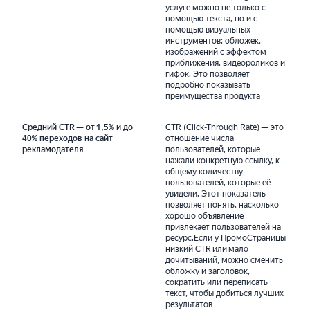
услуге можно не только с
помощью текста, но и с
помощью визуальных
инструментов: обложек,
изображений с эффектом
приближения, видеороликов и
гифок. Это позволяет
подробно показывать
преимущества продукта
Средний CTR — от 1,5% и до
CTR (Click-Through Rate) — это
40% переходов на сайт
отношение числа
рекламодателя
пользователей, которые
нажали конкретную ссылку, к
общему количеству
пользователей, которые её
увидели. Этот показатель
позволяет понять, насколько
хорошо объявление
привлекает пользователей на
ресурс.Если у ПромоСтраницы
низкий CTR или мало
дочитываний, можно сменить
обложку и заголовок,
сократить или переписать
текст, чтобы добиться лучших
результатов