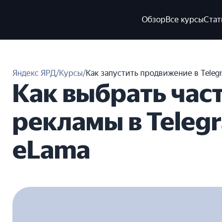
Обзор
Все курсы
Стат
Яндекс ЯРД
/
Курсы
/
Как запустить продвижение в Teleg
Как выбрать час
рекламы в Teleg
eLama