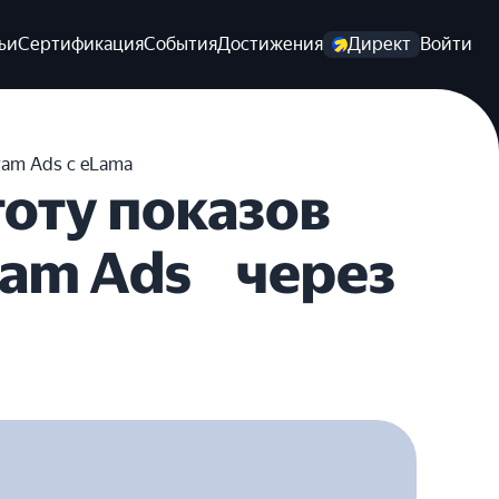
ьи
Сертификация
События
Достижения
Директ
Войти
ram Ads с eLama
тоту показов
ram Ads через