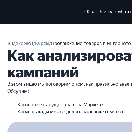
Обзор
Все курсы
Стат
Яндекс ЯРД
/
Курсы
/
Продвижение товаров в интернете
Как анализирова
кампаний
В этом видео мы поговорим о том, как правильно анал
Обсудим:
Какие отчёты существуют на Маркете
Какие выводы можно делать на основе отчётов