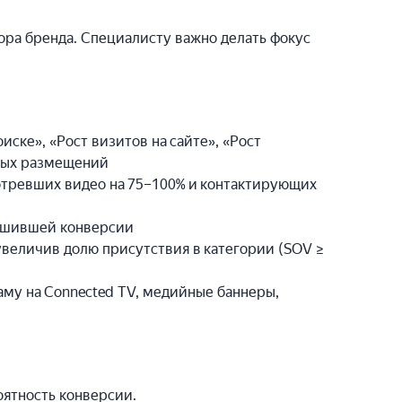
ора бренда. Специалисту важно делать фокус
ске», «Рост визитов на сайте», «Рост
тных размещений
отревших видео на 75–100% и контактирующих
ершившей конверсии
величив долю присутствия в категории (ЅOV ≥
аму на Connected TV, медийные баннеры,
оятность конверсии.