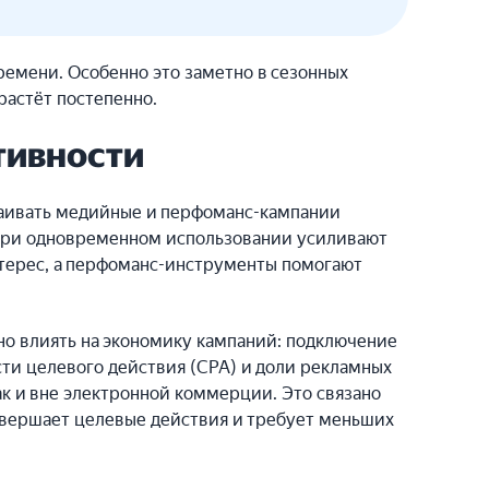
ремени. Особенно это заметно в сезонных
растёт постепенно.
тивности
раивать медийные и перфоманс-кампании
 при одновременном использовании усиливают
нтерес, а перфоманс-инструменты помогают
но влиять на экономику кампаний: подключение
и целевого действия (CPA) и доли рекламных
ак и вне электронной коммерции. Это связано
совершает целевые действия и требует меньших