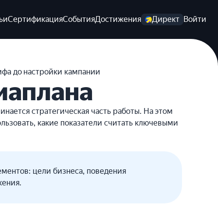
ьи
Сертификация
События
Достижения
Директ
Войти
ифа до настройки кампании
иаплана
инается стратегическая часть работы. На этом
ользовать, какие показатели считать ключевыми
ментов: цели бизнеса, поведения
жения.