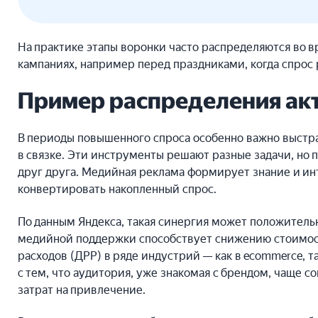
На практике этапы воронки часто распределяются во в
кампаниях, например перед праздниками, когда спрос 
Пример распределения ак
В периоды повышенного спроса особенно важно выст
в связке. Эти инструменты решают разные задачи, но
друг друга. Медийная реклама формирует знание и и
конвертировать накопленный спрос.
По данным Яндекса, такая синергия может положитель
медийной поддержки способствует снижению стоимост
расходов (ДРР) в ряде индустрий — как в ecommerce, т
с тем, что аудитория, уже знакомая с брендом, чаще 
затрат на привлечение.