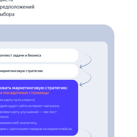
 предположений
выбора