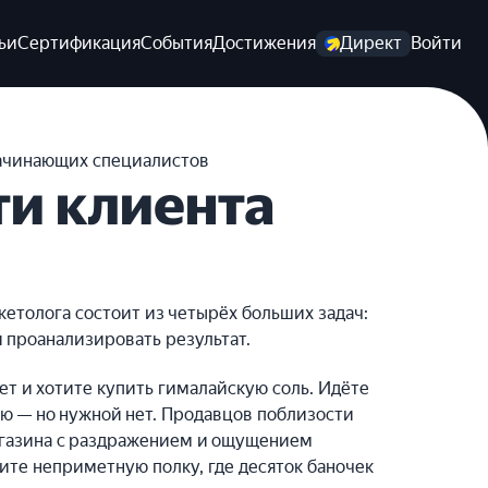
ьи
Сертификация
События
Достижения
Директ
Войти
начинающих специалистов
ти клиента
кетолога состоит из четырёх больших задач:
и проанализировать результат.
ет и хотите купить гималайскую соль. Идёте
ю — но нужной нет. Продавцов поблизости
магазина с раздражением и ощущением
дите неприметную полку, где десяток баночек