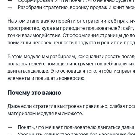
Сформировали УТП и поняли, что именно будете 
Разобрали стратегию, воронку продаж и юнит эко
На этом этапе важно перейти от стратегии к её практи
пространство, куда вы приводите пользователей: сайт,
точки взаимодействия. От оформления страницы до лог
поймёт ли человек ценность продукта и решит ли прод
В этом модуле мы разбираем, как анализировать поса
пользователей с помощью инструментов веб-аналитик
двигаться дальше. Это основа для того, чтобы исправл
элементы и повышать конверсию.
Почему это важно
Даже если стратегия выстроена правильно, слабая пос
материалам модуля вы сможете:
Понять, что мешает пользователю двигаться даль
Увеличить количество заказов без увеличения бю