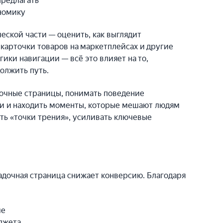
предлагать
номику
ческой части — оценить, как выглядит
 карточки товаров на маркетплейсах и другие
ики навигации — всё это влияет на то,
олжить путь.
дочные страницы, понимать поведение
и и находить моменты, которые мешают людям
ять «точки трения», усиливать ключевые
адочная страница снижает конверсию. Благодаря
ше
джета