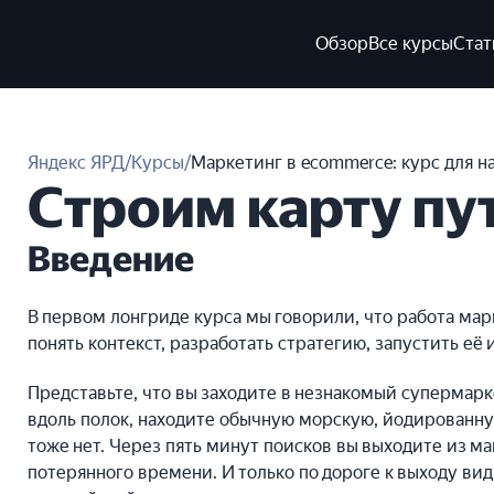
Обзор
Все курсы
Стат
Яндекс ЯРД
/
Курсы
/
Маркетинг в ecommerce: курс для 
Строим карту пу
Введение
В первом лонгриде курса мы говорили, что работа мар
понять контекст, разработать стратегию, запустить её 
Представьте, что вы заходите в незнакомый супермарк
вдоль полок, находите обычную морскую, йодированну
тоже нет. Через пять минут поисков вы выходите из 
потерянного времени. И только по дороге к выходу ви