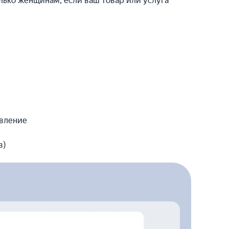
лько женщинам, если ваш товар или услуга
явление
в)