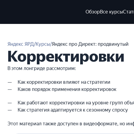
Обзор
Все курсы
Стат
Яндекс ЯРД
/
Курсы
/
Яндекс про Директ: продвинутый
Корректировки
В этом лонгриде рассмотрим:
Как корректировки влияют на стратегии
Каков порядок применения корректировок
Как работают корректировки на уровне групп объ
Как стратегия адаптируется к сезонному спросу
Этот материал также доступен в видеоформате, но ин