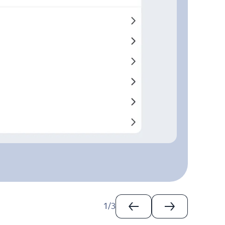
1
/
3