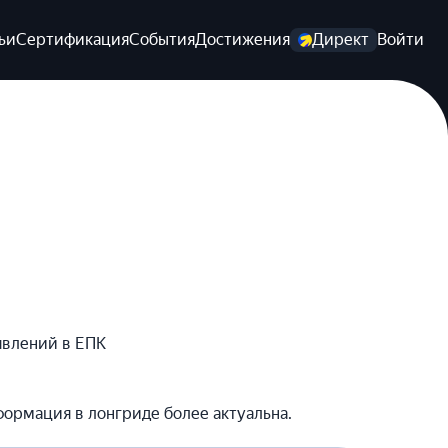
ьи
Сертификация
События
Достижения
Директ
Войти
явлений в ЕПК
формация в лонгриде более актуальна.