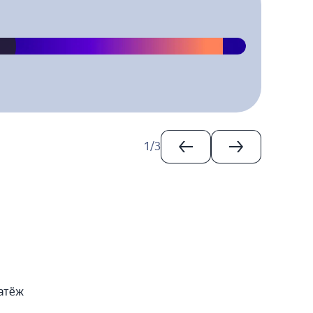
1
/
3
латёж