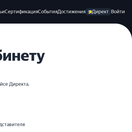
ьи
Сертификация
События
Достижения
Директ
Войти
бинету
йсе Директа.
едставителя