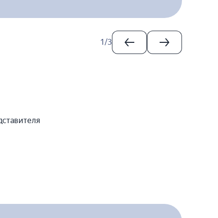
1
/
3
дставителя