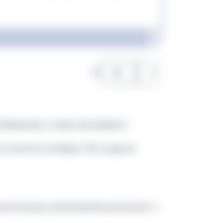
1
/
3
объявлений, а также при выборе и
 контента на Яндекс ТВ и в других
-кинотеатрах и приложениях для просмотра