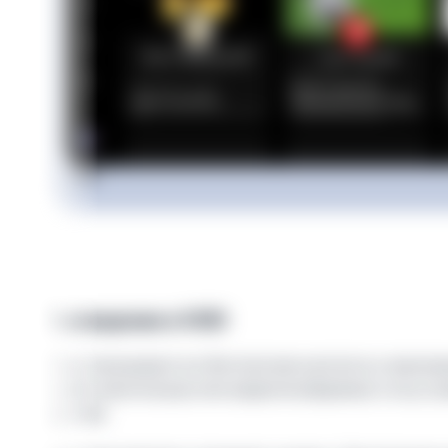
Размещение в VOD
Ролик показывается в бесплатном контенте в прилож
онлайн-кинотеатрах или видеоплатформах) и на уст
другими.