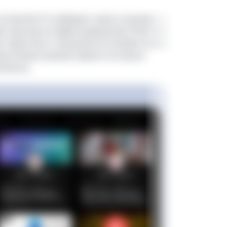
Connected TV, выбирает канал и начинает его
запускается digital-видеоролик (Patch Roll),
я также могут показываться в момент выбора
ых блоках каналов первого и второго
опоиска.