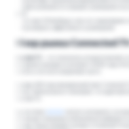
Как выглядит аукционная видеореклама на Conne
Какие возможности открывает размещение на ус
fixCPM
Что такое ТВ-билборд и чем этот новый формат 
Как измерить эффективность размещения
Обзор рынка Connected T
Connected TV
— это технология, которая позволяет 
приложения и выходить в интернет. В 2025 году в Ро
устройств, и их число продолжает расти.
На январь 2025 года еженедельный охват Connected TV 
YouTube. Такой результат показывает, что аудитория
Connected TV.
Люди не только
смотрят
контент в интернете, но и в
и бесплатные телеканалы на Кинопоиске выбирают 6,
год назад. Тренд очевиден: интерес к Connected TV р