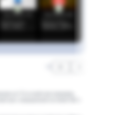
1
/
3
ениях на CTV-устройствах (например,
ройствах с операционной системой YaOS и