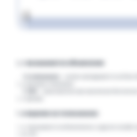
Где показываются объявления
На телеканалах
— ролик накладывается на блок 
переключении телеканала
В VOD
— мультироллы при просмотре бесплатного
приложениях
Размещение на телеканалах
Ролик показывается на Кинопоиске, в других онлайн
онлайн-ТВ.