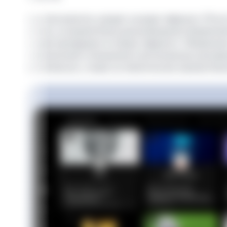
Когда пользователь заходит в раздел эфирного ТВ на 
смотреть, во время блока для размещения объявлений 
который накладывается поверх эфирного. Объявлени
и переключения телеканалов в региональных рекламн
мультиплексов, а также на тематических каналах Кин