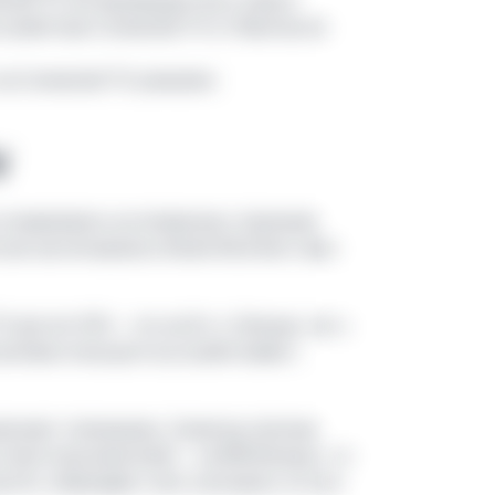
cted TV, её преимущества и запуск
тройствах Connected TV от Фантеха по
на Connected TV уникален
V
устанавливать на телевизор сторонние
ссии насчитывалось более 60,6 млн таких
достиг 61% — это на 9 п. п. больше, чем у
 активно пользуется устройствами с
ключают телеканалы. За месяц платные
2 млн пользователей — на 40% больше, чем
астёт, и брендам стоит учитывать это при