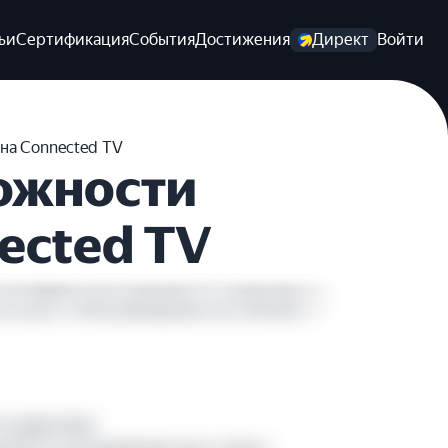
ьи
Сертификация
События
Достижения
Директ
Войти
на Connected TV
ожности
ected TV
ях Яндекса на Connected TV: зачем бизнесу
и услуг и чем размещение на Connected TV
та аудитория