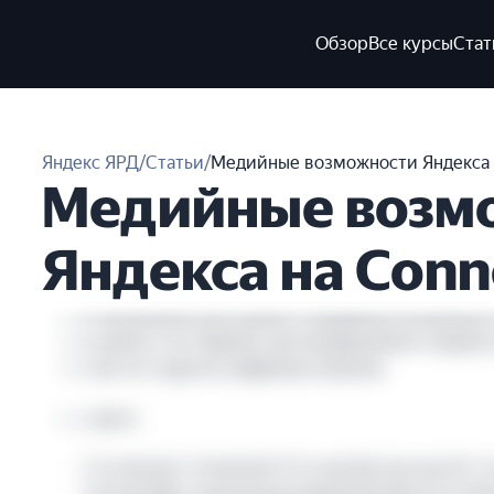
Обзор
Все курсы
Стат
Яндекс ЯРД
/
Статьи
/
Медийные возможности Яндекса 
Медийные возм
Яндекса на Conn
В этом материале расскажем о медийных возможност
использовать этот формат для продвижения товаров 
отличается от других цифровых каналов.
Вы узнаете:
Кто смотрит Connected TV и как быстро растёт э