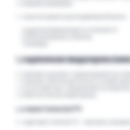
планировании размещения.
Доступные инструменты для продвижения бизнеса:
Аукционная видеореклама на Connected TV
fixCPM-размещение на Фантехе
ТВ-билборд
Аукционная видеореклама
Видеореклама в аукционе с корректировкой на устро
на телеканалах, в бесплатном контенте в онлайн-кин
а также на устройствах с операционной системой iOS
Подробнее об этом расскажем дальше.
Аудитория Connected TV
Ядро аудитории Connected TV — мужчины и женщины 