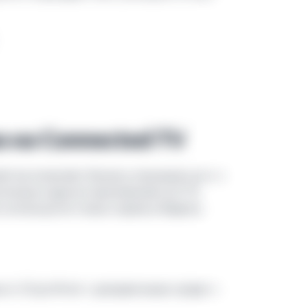
 на Connected TV
йства позволяет бизнесу показывать ролики
отеатрах и других приложениях на CTV,
, используя не только сервисы Яндекса.
от 25 до 44 лет с доходом выше среднего.